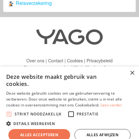
Reisverzekering
Over ons
|
Contact
|
Cookies
|
Privacybeleid
Algemene voorwaarden
|
Wettelijke bepalingen
×
Duurzaamheidsbeleid
Deze website maakt gebruik van
cookies.
© 2026 Mijn-Familiale-Verzekering.be
Auteursrechtelijk beschermde teksten en concepten
Deze website gebruikt cookies om uw gebruikerservaring te
Alle rechten voorbehouden.
verbeteren. Door onze website te gebruiken, stemt u in met alle
Publicatie van
verzekeringsmakelaar Yago S.A.
cookies in overeenstemming met ons Cookiebeleid.
Lees verder
FSMA : 114863
STRIKT NOODZAKELIJK
PRESTATIE
Ondernemingsnummer: BE0639.926.420
DETAILS WEERGEVEN
Lid van Feprabel (Federatie van Verzekeringsmakelaars en
Financiële Tussenpersonen van België):
makelaar Yago (ex-
ALLES ACCEPTEREN
ALLES AFWIJZEN
Seraphin)