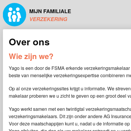
MIJN FAMILIALE
VERZEKERING
Over ons
Wie zijn we?
Yago is een door de FSMA erkende verzekeringsmakelaar 
beste van menselijke verzekeringsexpertise combineren met 
Op al onze verzekeringssites krijgt u informatie. We streven 
makelaar proberen we u zicht te geven op een groot deel v
Yago werkt samen met een twintigtal verzekeringsmaatscha
verzekeringsmakelaars. Dit zijn onder andere AG Insuranc
Voor deze maatschappijen kunt u, nadat u de informatie op
Yago afsluiten, die dan als uw makelaar optreedt en u verd