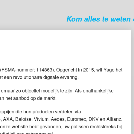
Kom alles te weten o
(FSMA-nummer: 114863). Opgericht in 2015, wil Yago het
een revolutionaire digitale ervaring.
ernaar zo objectief mogelijk te zijn. Als onafhankelijke
an het aanbod op de markt.
ppijen die hun producten verdelen via
e, AXA, Baloise, Vivium, Aedes, Euromex, DKV en Allianz.
 onze website hebt gevonden, uw polissen rechtstreeks bij
edigt bij een schadegeval.