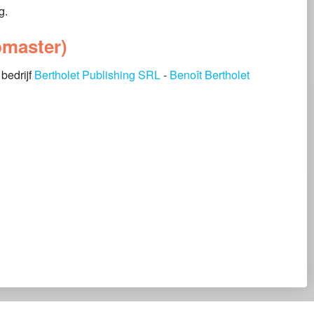
g.
bmaster)
bedrijf
Bertholet Publishing SRL
-
Benoît Bertholet